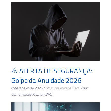
⚠️ ALERTA DE SEGURANÇA:
Golpe da Anuidade 2026
8 de janeiro de 2026 /
Blog
Inteligência Fiscal
/ por
Comunicação Krypton BPO