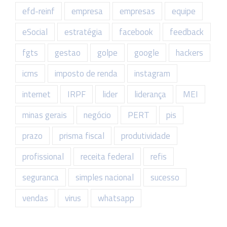
efd-reinf
empresa
empresas
equipe
eSocial
estratégia
facebook
feedback
fgts
gestao
golpe
google
hackers
icms
imposto de renda
instagram
internet
IRPF
lider
liderança
MEI
minas gerais
negócio
PERT
pis
prazo
prisma fiscal
produtividade
profissional
receita federal
refis
seguranca
simples nacional
sucesso
vendas
virus
whatsapp