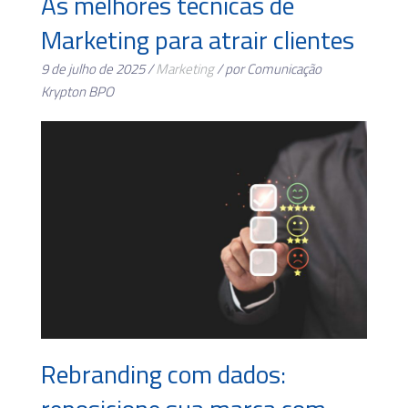
As melhores técnicas de
Marketing para atrair clientes
9 de julho de 2025 /
Marketing
/ por Comunicação
Krypton BPO
Rebranding com dados: