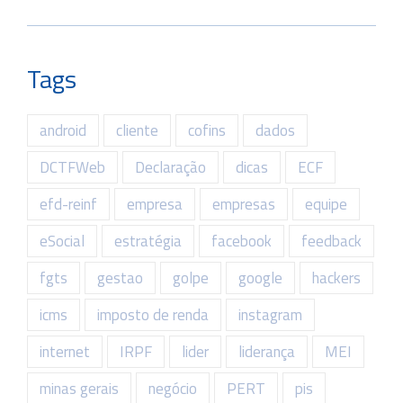
Tags
android
cliente
cofins
dados
DCTFWeb
Declaração
dicas
ECF
efd-reinf
empresa
empresas
equipe
eSocial
estratégia
facebook
feedback
fgts
gestao
golpe
google
hackers
icms
imposto de renda
instagram
internet
IRPF
lider
liderança
MEI
minas gerais
negócio
PERT
pis