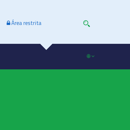
Área restrita
🌐