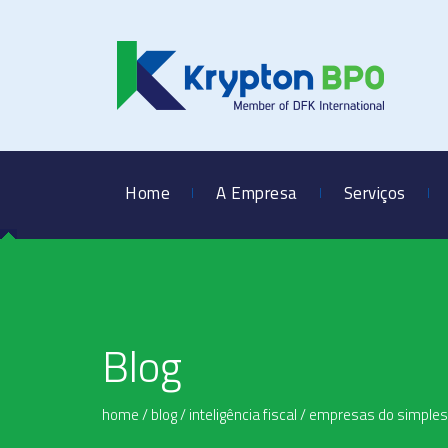
Home
A Empresa
Serviços
Blog
home
/
blog
/
inteligência fiscal
/
empresas do simples 