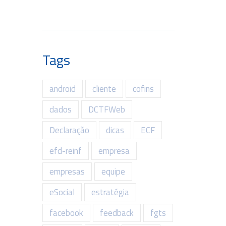
Tags
android
cliente
cofins
dados
DCTFWeb
Declaração
dicas
ECF
efd-reinf
empresa
empresas
equipe
eSocial
estratégia
facebook
feedback
fgts