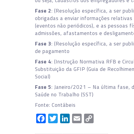
ou seja, cadastros dos empregadores e 
Fase 2
: (Resolução específica, a ser pub
obrigadas a enviar informações relativas
(eventos não periódicos), e as pessoas f
admissões, afastamentos e desligament
Fase 3
: (Resolução específica, a ser pub
de pagamento
Fase 4
: (Instrução Normativa RFB e Circu
Substituição da GFIP (Guia de Recolhime
Social)
Fase 5
: Janeiro/2021 – Na última fase, 
Saúde no Trabalho (SST)
Fonte: Contábeis
Facebook
Twitter
LinkedIn
Email
Copy
Link