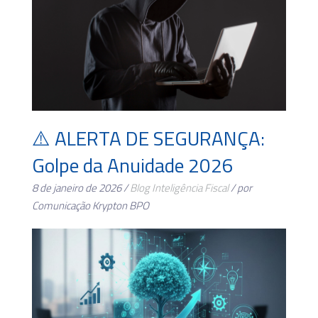
⚠️ ALERTA DE SEGURANÇA:
Golpe da Anuidade 2026
8 de janeiro de 2026 /
Blog
Inteligência Fiscal
/ por
Comunicação Krypton BPO