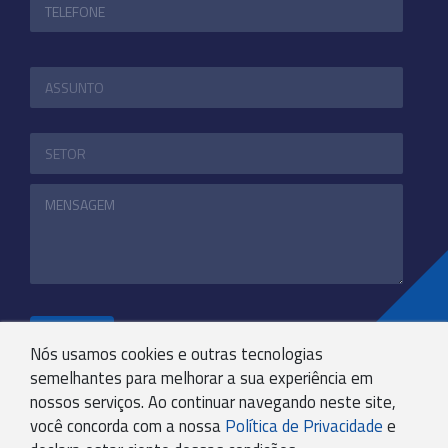
ENVIAR
Nós usamos cookies e outras tecnologias
semelhantes para melhorar a sua experiência em
nossos serviços. Ao continuar navegando neste site,
+55 31 3244-4800
você concorda com a nossa
Política de Privacidade
e
COMUNICACAO@KRYPTONBPO.COM.BR