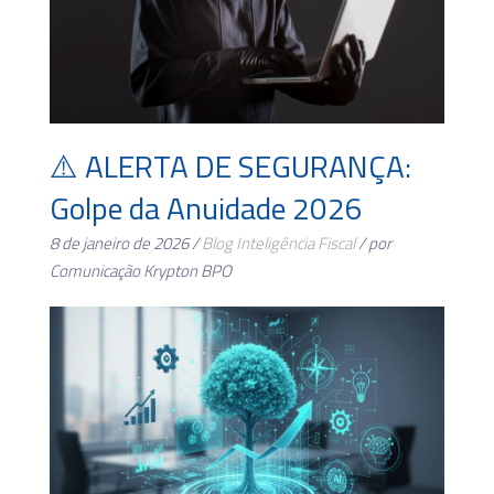
⚠️ ALERTA DE SEGURANÇA:
Golpe da Anuidade 2026
8 de janeiro de 2026 /
Blog
Inteligência Fiscal
/ por
Comunicação Krypton BPO