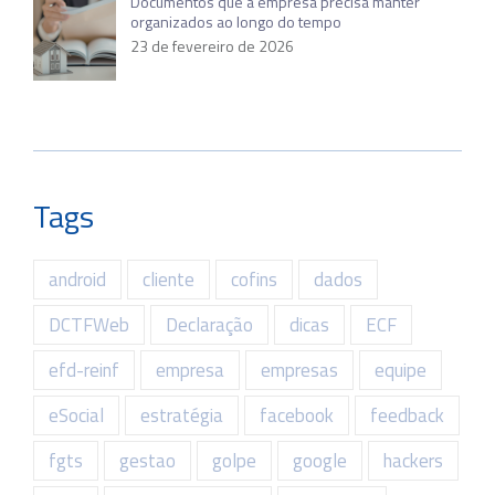
Documentos que a empresa precisa manter
organizados ao longo do tempo
23 de fevereiro de 2026
Tags
android
cliente
cofins
dados
DCTFWeb
Declaração
dicas
ECF
efd-reinf
empresa
empresas
equipe
eSocial
estratégia
facebook
feedback
fgts
gestao
golpe
google
hackers