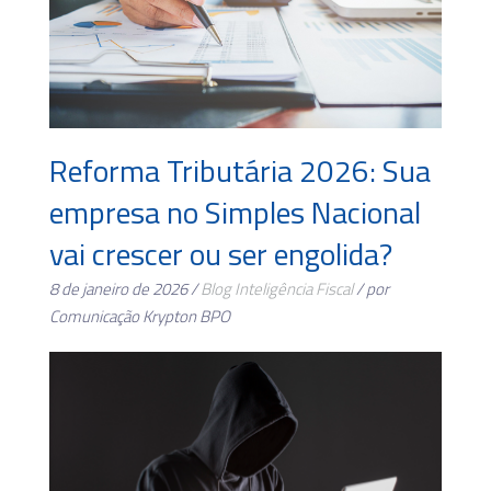
Reforma Tributária 2026: Sua
empresa no Simples Nacional
vai crescer ou ser engolida?
8 de janeiro de 2026 /
Blog
Inteligência Fiscal
/ por
Comunicação Krypton BPO