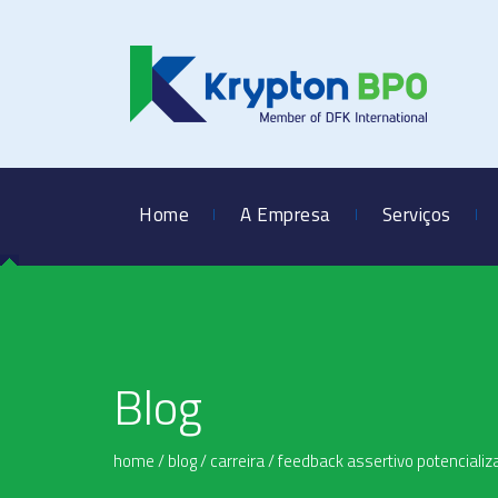
Home
A Empresa
Serviços
Blog
home
/
blog
/
carreira
/
feedback assertivo potencializ