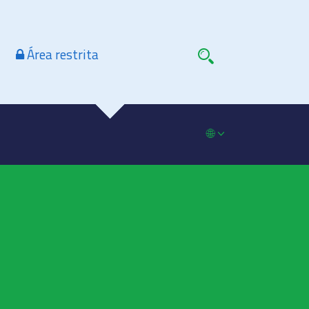
Área restrita
🌐