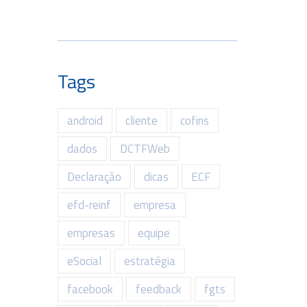
Tags
android
cliente
cofins
dados
DCTFWeb
Declaração
dicas
ECF
efd-reinf
empresa
empresas
equipe
eSocial
estratégia
facebook
feedback
fgts