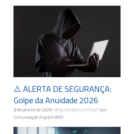
⚠️ ALERTA DE SEGURANÇA:
Golpe da Anuidade 2026
8 de janeiro de 2026 /
Blog
Inteligência Fiscal
/ por
Comunicação Krypton BPO