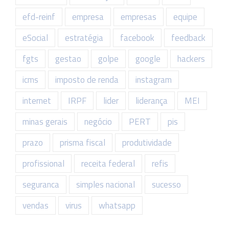
efd-reinf
empresa
empresas
equipe
eSocial
estratégia
facebook
feedback
fgts
gestao
golpe
google
hackers
icms
imposto de renda
instagram
internet
IRPF
lider
liderança
MEI
minas gerais
negócio
PERT
pis
prazo
prisma fiscal
produtividade
profissional
receita federal
refis
seguranca
simples nacional
sucesso
vendas
virus
whatsapp