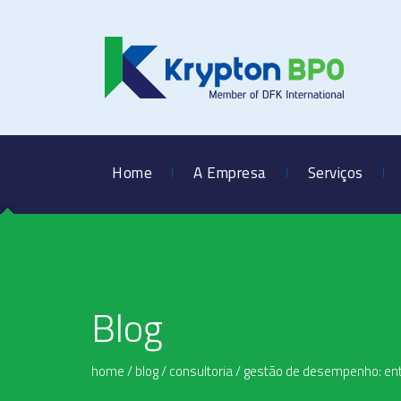
Home
A Empresa
Serviços
Blog
home
/
blog
/
consultoria
/
gestão de desempenho: ent