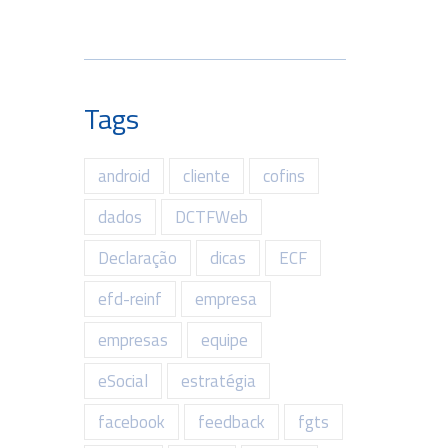
Tags
android
cliente
cofins
dados
DCTFWeb
Declaração
dicas
ECF
efd-reinf
empresa
empresas
equipe
eSocial
estratégia
facebook
feedback
fgts