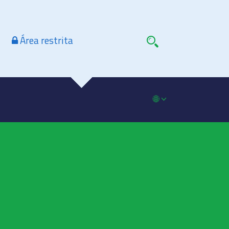
Área restrita
🌐