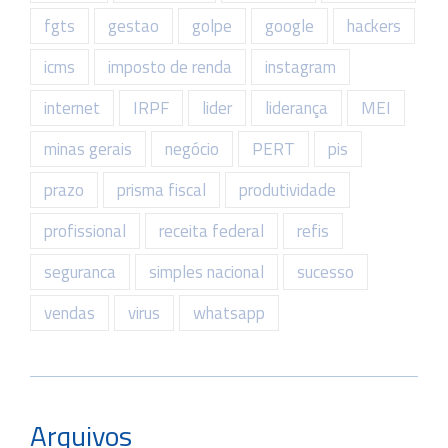
fgts
gestao
golpe
google
hackers
icms
imposto de renda
instagram
internet
IRPF
lider
liderança
MEI
minas gerais
negócio
PERT
pis
prazo
prisma fiscal
produtividade
profissional
receita federal
refis
seguranca
simples nacional
sucesso
vendas
virus
whatsapp
Arquivos