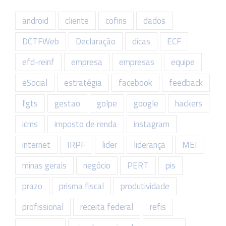
android
cliente
cofins
dados
DCTFWeb
Declaração
dicas
ECF
efd-reinf
empresa
empresas
equipe
eSocial
estratégia
facebook
feedback
fgts
gestao
golpe
google
hackers
icms
imposto de renda
instagram
internet
IRPF
lider
liderança
MEI
minas gerais
negócio
PERT
pis
prazo
prisma fiscal
produtividade
profissional
receita federal
refis