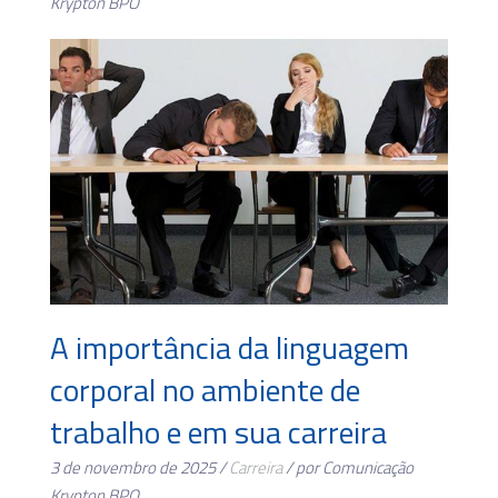
Krypton BPO
A importância da linguagem
corporal no ambiente de
trabalho e em sua carreira
3 de novembro de 2025 /
Carreira
/ por Comunicação
Krypton BPO