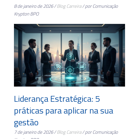
8 de janeiro de 2026 /
Blog
Carreira
/ por Comunicação
Krypton BPO
Liderança Estratégica: 5
práticas para aplicar na sua
gestão
7 de janeiro de 2026 /
Blog
Carreira
/ por Comunicação