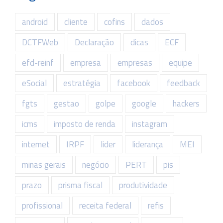
android
cliente
cofins
dados
DCTFWeb
Declaração
dicas
ECF
efd-reinf
empresa
empresas
equipe
eSocial
estratégia
facebook
feedback
fgts
gestao
golpe
google
hackers
icms
imposto de renda
instagram
internet
IRPF
lider
liderança
MEI
minas gerais
negócio
PERT
pis
prazo
prisma fiscal
produtividade
profissional
receita federal
refis