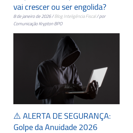
vai crescer ou ser engolida?
8 de janeiro de 2026 /
Blog
Inteligência Fiscal
/ por
Comunicação Krypton BPO
⚠️ ALERTA DE SEGURANÇA:
Golpe da Anuidade 2026