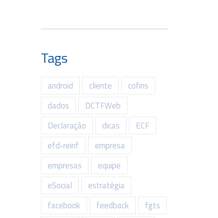
Tags
android
cliente
cofins
dados
DCTFWeb
Declaração
dicas
ECF
efd-reinf
empresa
empresas
equipe
eSocial
estratégia
facebook
feedback
fgts