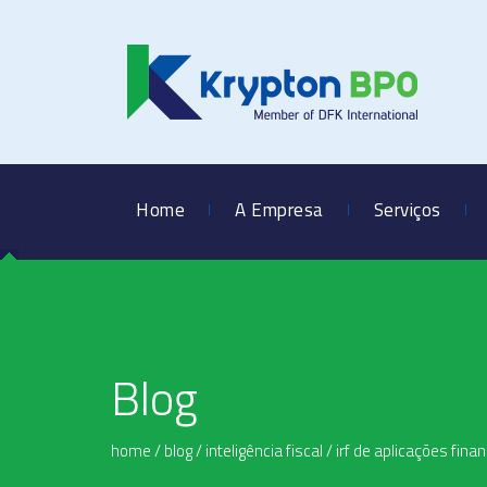
Home
A Empresa
Serviços
Blog
home
/
blog
/
inteligência fiscal
/
irf de aplicações fina