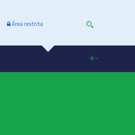
Área restrita
🌐