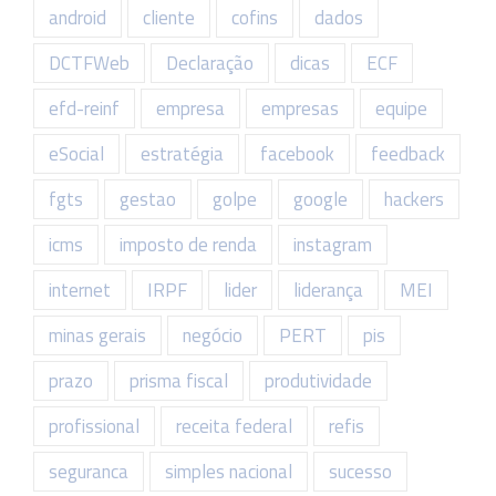
android
cliente
cofins
dados
DCTFWeb
Declaração
dicas
ECF
efd-reinf
empresa
empresas
equipe
eSocial
estratégia
facebook
feedback
fgts
gestao
golpe
google
hackers
icms
imposto de renda
instagram
internet
IRPF
lider
liderança
MEI
minas gerais
negócio
PERT
pis
prazo
prisma fiscal
produtividade
profissional
receita federal
refis
seguranca
simples nacional
sucesso