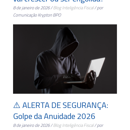
8 de janeiro de 2026 /
Blog
Inteligência Fiscal
/ por
Comunicação Krypton BPO
⚠️ ALERTA DE SEGURANÇA:
Golpe da Anuidade 2026
8 de janeiro de 2026 /
Blog
Inteligência Fiscal
/ por