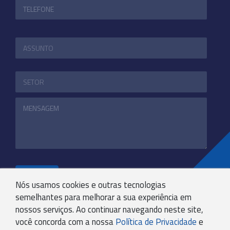
ENVIAR
Nós usamos cookies e outras tecnologias
semelhantes para melhorar a sua experiência em
nossos serviços. Ao continuar navegando neste site,
+55 31 3244-4800
você concorda com a nossa
Política de Privacidade
e
COMUNICACAO@KRYPTONBPO.COM.BR