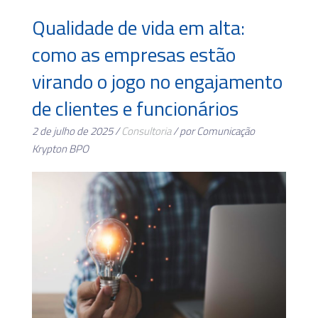
Qualidade de vida em alta:
como as empresas estão
virando o jogo no engajamento
de clientes e funcionários
2 de julho de 2025 /
Consultoria
/ por Comunicação
Krypton BPO