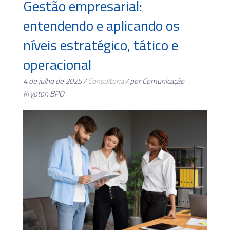
Gestão empresarial:
entendendo e aplicando os
níveis estratégico, tático e
operacional
4 de julho de 2025 /
Consultoria
/ por Comunicação
Krypton BPO