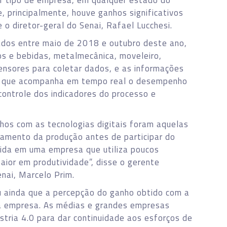
er tipo de empresa, em qualquer estado do
e, principalmente, houve ganhos significativos
 o diretor-geral do Senai, Rafael Lucchesi.
zados entre maio de 2018 e outubro deste ano,
 e bebidas, metalmecânica, moveleiro,
ensores para coletar dados, e as informações
a que acompanha em tempo real o desempenho
controle dos indicadores do processo e
os com as tecnologias digitais foram aquelas
iamento da produção antes de participar do
zida em uma empresa que utiliza poucos
ior em produtividade”, disse o gerente
nai, Marcelo Prim.
u ainda que a percepção do ganho obtido com a
da empresa. As médias e grandes empresas
stria 4.0 para dar continuidade aos esforços de