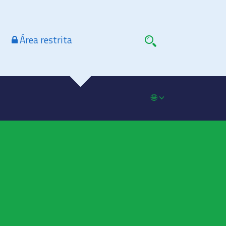
Área restrita
🌐