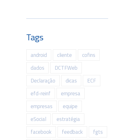
Tags
android
cliente
cofins
dados
DCTFWeb
Declaração
dicas
ECF
efd-reinf
empresa
empresas
equipe
eSocial
estratégia
facebook
feedback
fgts