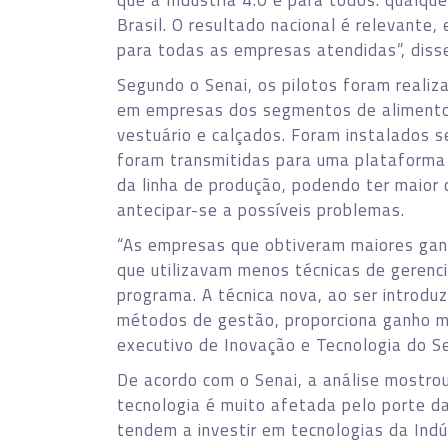
que a Indústria 4.0 é para todos: qualqu
Brasil. O resultado nacional é relevante, 
para todas as empresas atendidas”, disse
Segundo o Senai, os pilotos foram reali
em empresas dos segmentos de alimentos
vestuário e calçados. Foram instalados s
foram transmitidas para uma plataform
da linha de produção, podendo ter maior 
antecipar-se a possíveis problemas.
“As empresas que obtiveram maiores ganh
que utilizavam menos técnicas de gerenc
programa. A técnica nova, ao ser introdu
métodos de gestão, proporciona ganho ma
executivo de Inovação e Tecnologia do Se
De acordo com o Senai, a análise mostro
tecnologia é muito afetada pelo porte 
tendem a investir em tecnologias da Indú