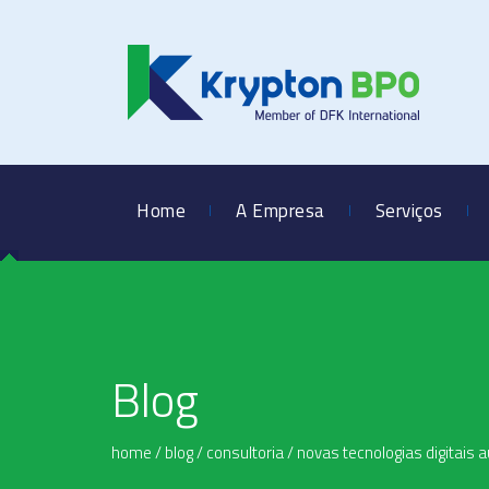
Home
A Empresa
Serviços
Blog
home
/
blog
/
consultoria
/
novas tecnologias digitai