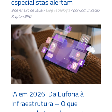
especialistas alertam
9 de janeiro de 2026 /
Blog
Tecnologia
/ por Comunicação
Krypton BPO
IA em 2026: Da Euforia à
Infraestrutura – O que