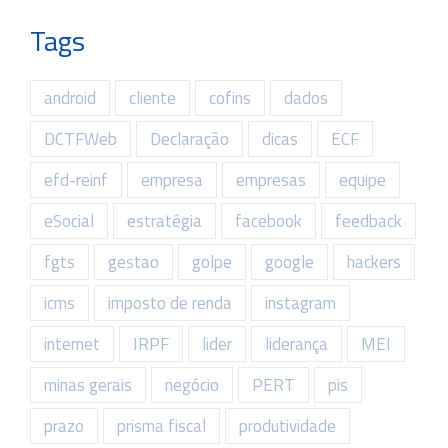
Tags
android
cliente
cofins
dados
DCTFWeb
Declaração
dicas
ECF
efd-reinf
empresa
empresas
equipe
eSocial
estratégia
facebook
feedback
fgts
gestao
golpe
google
hackers
icms
imposto de renda
instagram
internet
IRPF
lider
liderança
MEI
minas gerais
negócio
PERT
pis
prazo
prisma fiscal
produtividade