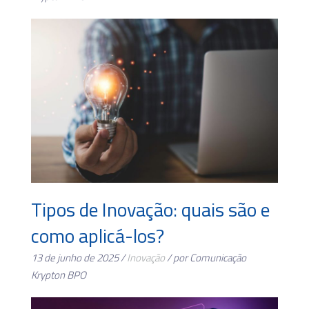
Tipos de Inovação: quais são e
como aplicá-los?
13 de junho de 2025 /
Inovação
/ por Comunicação
Krypton BPO