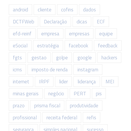
android
cliente
cofins
dados
DCTFWeb
Declaração
dicas
ECF
efd-reinf
empresa
empresas
equipe
eSocial
estratégia
facebook
feedback
fgts
gestao
golpe
google
hackers
icms
imposto de renda
instagram
internet
IRPF
lider
liderança
MEI
minas gerais
negócio
PERT
pis
prazo
prisma fiscal
produtividade
profissional
receita federal
refis
seguranca
simples nacional
sucesso