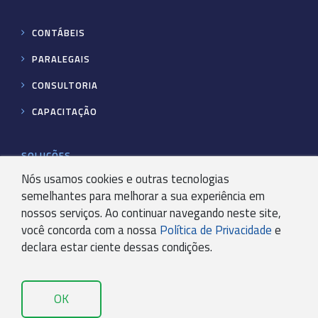
CONTÁBEIS
PARALEGAIS
CONSULTORIA
CAPACITAÇÃO
SOLUÇÕES
Nós usamos cookies e outras tecnologias
semelhantes para melhorar a sua experiência em
CERTIFICAÇÃO DIGITAL
nossos serviços. Ao continuar navegando neste site,
KSISTEMA – ERP
você concorda com a nossa
Política de Privacidade
e
declara estar ciente dessas condições.
PORTAL DE ASSINATURAS
EMISSOR DE NF-E
OK
EMISSOR NOTA FISCAL PRODUTO