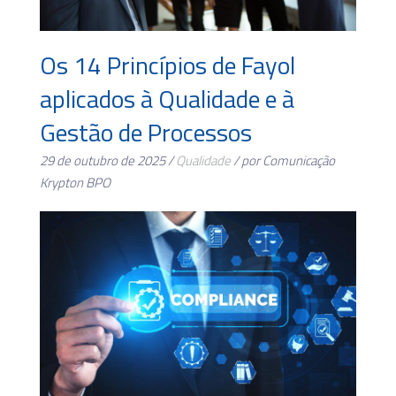
Os 14 Princípios de Fayol
aplicados à Qualidade e à
Gestão de Processos
29 de outubro de 2025 /
Qualidade
/ por Comunicação
Krypton BPO