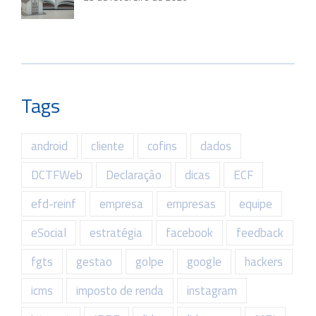
Tags
android
cliente
cofins
dados
DCTFWeb
Declaração
dicas
ECF
efd-reinf
empresa
empresas
equipe
eSocial
estratégia
facebook
feedback
fgts
gestao
golpe
google
hackers
icms
imposto de renda
instagram