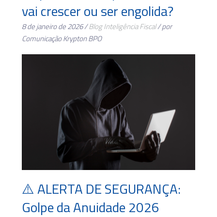
vai crescer ou ser engolida?
8 de janeiro de 2026 /
Blog
Inteligência Fiscal
/ por
Comunicação Krypton BPO
⚠️ ALERTA DE SEGURANÇA:
Golpe da Anuidade 2026