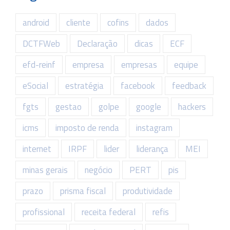
android
cliente
cofins
dados
DCTFWeb
Declaração
dicas
ECF
efd-reinf
empresa
empresas
equipe
eSocial
estratégia
facebook
feedback
fgts
gestao
golpe
google
hackers
icms
imposto de renda
instagram
internet
IRPF
lider
liderança
MEI
minas gerais
negócio
PERT
pis
prazo
prisma fiscal
produtividade
profissional
receita federal
refis