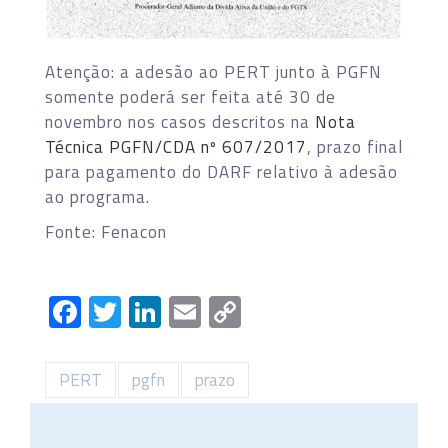
Atenção: a adesão ao PERT junto à PGFN
somente poderá ser feita até 30 de
novembro nos casos descritos na
Nota
Técnica PGFN/CDA nº 607/2017
, prazo final
para pagamento do DARF relativo à adesão
ao programa.
Fonte: Fenacon
Facebook
Twitter
LinkedIn
Email
Copy
Link
PERT
pgfn
prazo