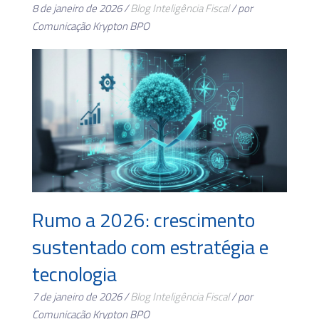
8 de janeiro de 2026 /
Blog
Inteligência Fiscal
/ por
Comunicação Krypton BPO
Rumo a 2026: crescimento
sustentado com estratégia e
tecnologia
7 de janeiro de 2026 /
Blog
Inteligência Fiscal
/ por
Comunicação Krypton BPO