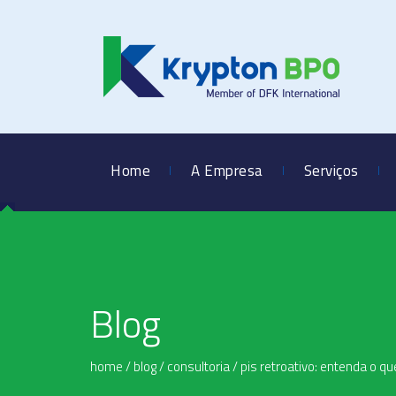
Home
A Empresa
Serviços
Blog
home
/
blog
/
consultoria
/
pis retroativo: entenda o q