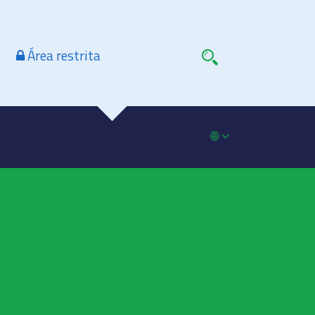
Área restrita
🌐