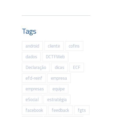
Tags
android
cliente
cofins
dados
DCTFWeb
Declaração
dicas
ECF
efd-reinf
empresa
empresas
equipe
eSocial
estratégia
facebook
feedback
fgts