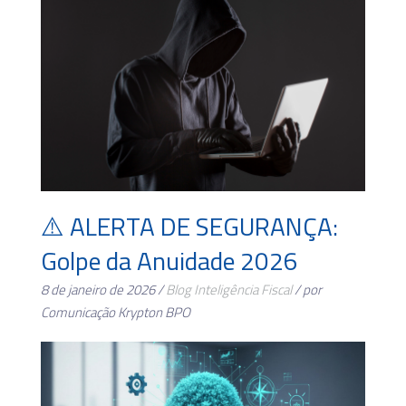
⚠️ ALERTA DE SEGURANÇA:
Golpe da Anuidade 2026
8 de janeiro de 2026 /
Blog
Inteligência Fiscal
/ por
Comunicação Krypton BPO