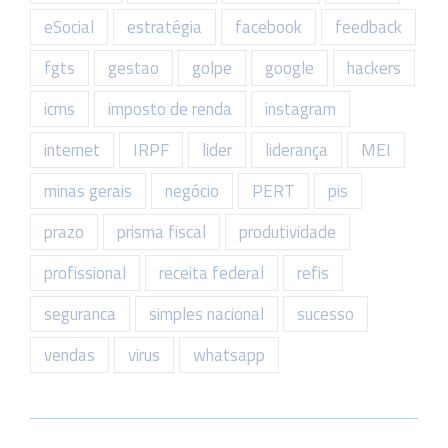
eSocial
estratégia
facebook
feedback
fgts
gestao
golpe
google
hackers
icms
imposto de renda
instagram
internet
IRPF
lider
liderança
MEI
minas gerais
negócio
PERT
pis
prazo
prisma fiscal
produtividade
profissional
receita federal
refis
seguranca
simples nacional
sucesso
vendas
virus
whatsapp