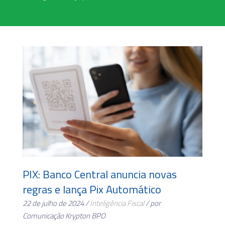
PIX: Banco Central anuncia novas
regras e lança Pix Automático
22 de julho de 2024 /
Inteligência Fiscal
/ por
Comunicação Krypton BPO