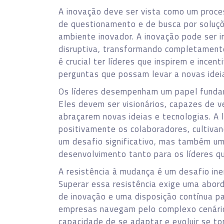
A inovação deve ser vista como um proces
de questionamento e de busca por soluçõ
ambiente inovador. A inovação pode ser i
disruptiva, transformando completamente
é crucial ter líderes que inspirem e ince
perguntas que possam levar a novas idei
Os líderes desempenham um papel funda
Eles devem ser visionários, capazes de v
abraçarem novas ideias e tecnologias. A l
positivamente os colaboradores, cultivan
um desafio significativo, mas também u
desenvolvimento tanto para os líderes q
A resistência à mudança é um desafio ine
Superar essa resistência exige uma abord
de inovação e uma disposição contínua p
empresas navegam pelo complexo cenário
capacidade de se adaptar e evoluir se tor