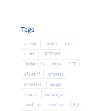
Tags
android
cliente
cofins
dados
DCTFWeb
Declaração
dicas
ECF
efd-reinf
empresa
empresas
equipe
eSocial
estratégia
facebook
feedback
fgts