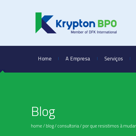
Home
A Empresa
Serviços
Blog
home
/
blog
/
consultoria
/
por que resistimos à muda