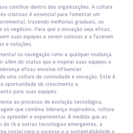
so contínuo dentro das organizações. A cultura
es criativas é essencial para fomentar um
ncremental, trazendo melhorias graduais, ou
 os negócios. Para que a inovação seja eficaz,
ntivem suas equipes a serem curiosas e a fazerem
as e soluções.
mental na navegação rumo a qualquer mudança.
er além do status quo e inspirar suas equipes a
iderança eficaz envolve influenciar
do uma cultura de curiosidade e inovação. Este é
ma oportunidade de crescimento e
uanto para suas equipes.
rente ao processo de evolução tecnológica.
agem que combina liderança inspiradora, cultura
ara aprender e experimentar. À medida que as
 da IA e outras tecnologias emergentes, a
na crucial para o sucesso e a sustentabilidade a