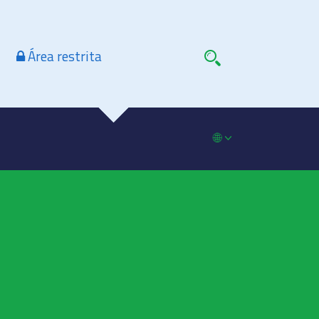
Área restrita
🌐