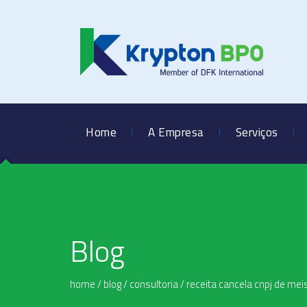
Home
A Empresa
Serviços
Blog
home
/
blog
/
consultoria
/
receita cancela cnpj de mei