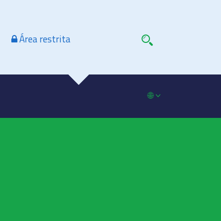
Área restrita
🌐