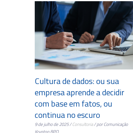
Cultura de dados: ou sua
empresa aprende a decidir
com base em fatos, ou
continua no escuro
9 de julho de 2025 /
Consultoria
/ por Comunicação
Krypton BPO