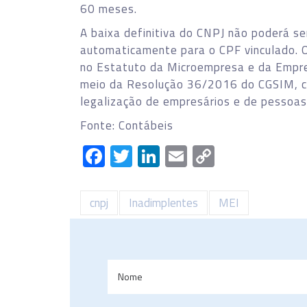
60 meses.
A baixa definitiva do CNPJ não poderá se
automaticamente para o CPF vinculado. O
no Estatuto da Microempresa e da Empre
meio da Resolução 36/2016 do CGSIM, cri
legalização de empresários e de pessoas 
Fonte: Contábeis
Facebook
Twitter
LinkedIn
Email
Copy
Link
cnpj
Inadimplentes
MEI