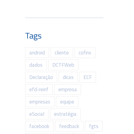
Tags
android
cliente
cofins
dados
DCTFWeb
Declaração
dicas
ECF
efd-reinf
empresa
empresas
equipe
eSocial
estratégia
facebook
feedback
fgts