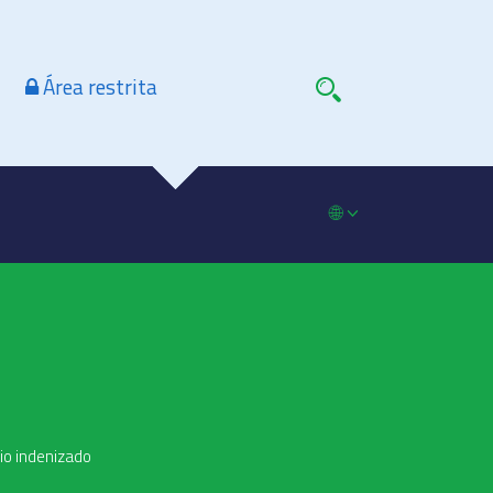
Área restrita
🌐
io indenizado