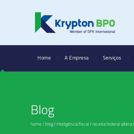
Home
A Empresa
Serviços
Blog
home
/
blog
/
inteligência fiscal
/
receita federal alter