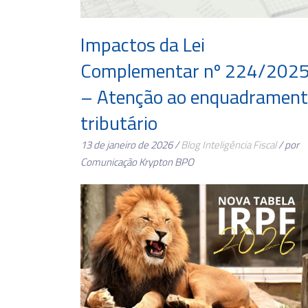
Impactos da Lei
Complementar nº 224/202
– Atenção ao enquadramen
tributário
13 de janeiro de 2026 /
Blog
Inteligência Fiscal
/ por
Comunicação Krypton BPO