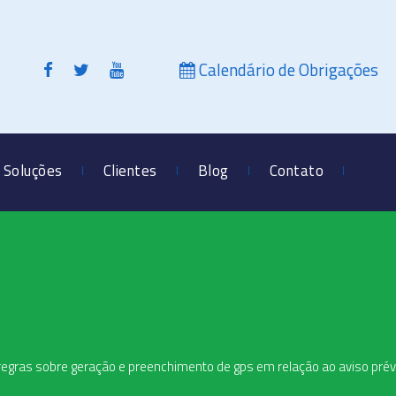
Calendário de Obrigações
Soluções
Clientes
Blog
Contato
a regras sobre geração e preenchimento de gps em relação ao aviso prév