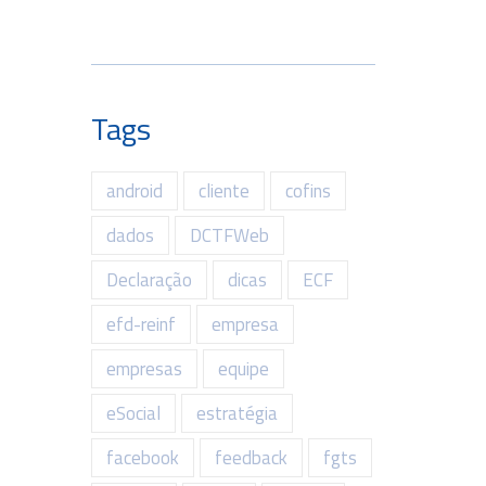
Tags
android
cliente
cofins
dados
DCTFWeb
Declaração
dicas
ECF
efd-reinf
empresa
empresas
equipe
eSocial
estratégia
facebook
feedback
fgts