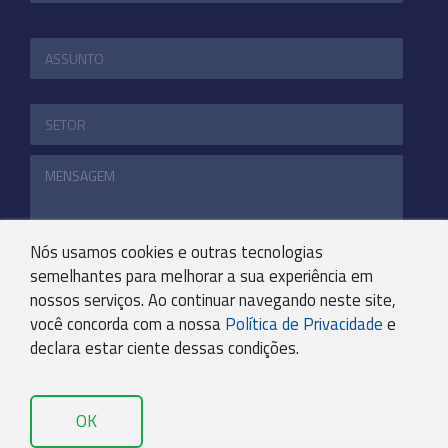
Nós usamos cookies e outras tecnologias
semelhantes para melhorar a sua experiência em
nossos serviços. Ao continuar navegando neste site,
ENVIAR
você concorda com a nossa
Política de Privacidade
e
declara estar ciente dessas condições.
+55 31 3244-4800
COMUNICACAO@KRYPTONBPO.COM.BR
OK
RUA VISCONDE DE TAUNAY, 173 - SÃO LUCAS - BH -