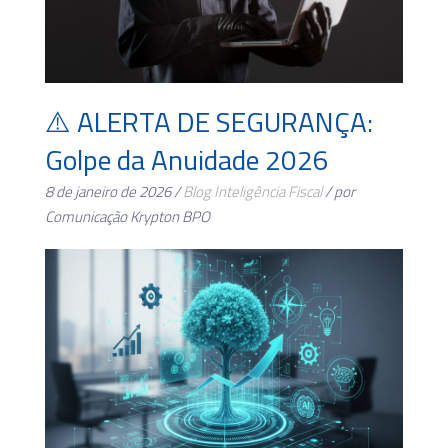
⚠️ ALERTA DE SEGURANÇA:
Golpe da Anuidade 2026
8 de janeiro de 2026 /
Blog
Inteligência Fiscal
/ por
Comunicação Krypton BPO