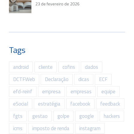
23 de fevereiro de 2026
Tags
android
cliente
cofins
dados
DCTFWeb
Declaração
dicas
ECF
efd-reinf
empresa
empresas
equipe
eSocial
estratégia
facebook
feedback
fgts
gestao
golpe
google
hackers
icms
imposto de renda
instagram