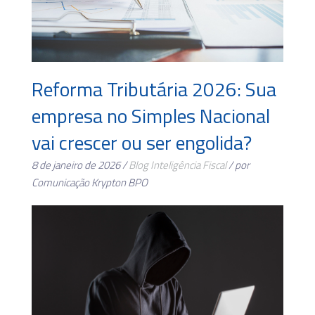
Reforma Tributária 2026: Sua
empresa no Simples Nacional
vai crescer ou ser engolida?
8 de janeiro de 2026 /
Blog
Inteligência Fiscal
/ por
Comunicação Krypton BPO