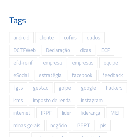
Tags
android
cliente
cofins
dados
DCTFWeb
Declaração
dicas
ECF
efd-reinf
empresa
empresas
equipe
eSocial
estratégia
facebook
feedback
fgts
gestao
golpe
google
hackers
icms
imposto de renda
instagram
internet
IRPF
lider
liderança
MEI
minas gerais
negócio
PERT
pis