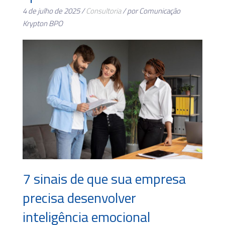
4 de julho de 2025 /
Consultoria
/ por Comunicação
Krypton BPO
7 sinais de que sua empresa
precisa desenvolver
inteligência emocional