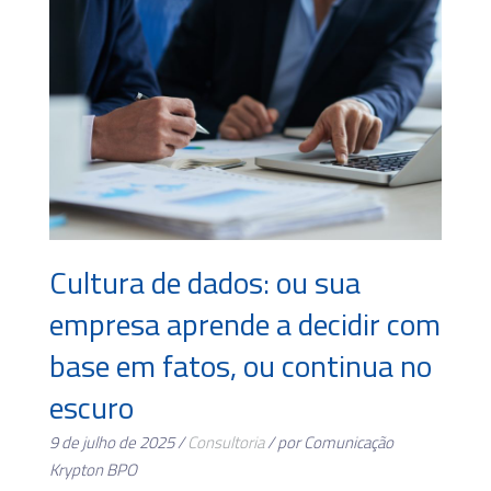
Cultura de dados: ou sua
empresa aprende a decidir com
base em fatos, ou continua no
escuro
9 de julho de 2025 /
Consultoria
/ por Comunicação
Krypton BPO