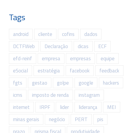
Tags
android
cliente
cofins
dados
DCTFWeb
Declaração
dicas
ECF
efd-reinf
empresa
empresas
equipe
eSocial
estratégia
facebook
feedback
fgts
gestao
golpe
google
hackers
icms
imposto de renda
instagram
internet
IRPF
lider
liderança
MEI
minas gerais
negócio
PERT
pis
prazo
prisma fiscal
produtividade