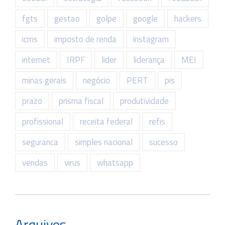
fgts
gestao
golpe
google
hackers
icms
imposto de renda
instagram
internet
IRPF
lider
liderança
MEI
minas gerais
negócio
PERT
pis
prazo
prisma fiscal
produtividade
profissional
receita federal
refis
seguranca
simples nacional
sucesso
vendas
virus
whatsapp
Arquivos