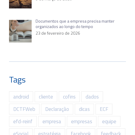
Documentos que a empresa precisa manter
organizados ao longo do tempo
23 de fevereiro de 2026
Tags
android
cliente
cofins
dados
DCTFWeb
Declaração
dicas
ECF
efd-reinf
empresa
empresas
equipe
eSocial
estratégia
facebook
feedback