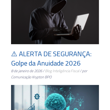
⚠️ ALERTA DE SEGURANÇA:
Golpe da Anuidade 2026
8 de janeiro de 2026 /
Blog
Inteligência Fiscal
/ por
Comunicação Krypton BPO