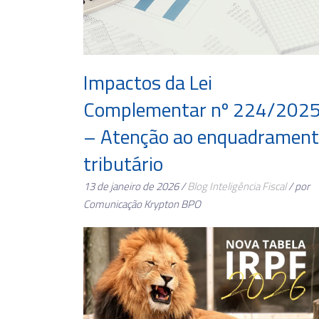
Impactos da Lei
Complementar nº 224/202
– Atenção ao enquadramen
tributário
13 de janeiro de 2026 /
Blog
Inteligência Fiscal
/ por
Comunicação Krypton BPO