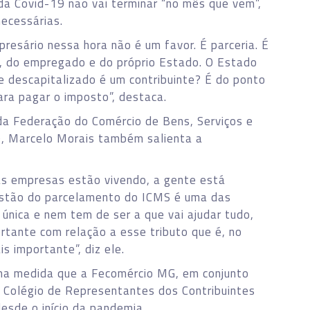
da Covid-19 não vai terminar “no mês que vem”,
ecessárias.
resário nessa hora não é um favor. É parceria. É
o, do empregado e do próprio Estado. O Estado
te descapitalizado é um contribuinte? É do ponto
ara pagar o imposto”, destaca.
vo da Federação do Comércio de Bens, Serviços e
), Marcelo Morais também salienta a
 as empresas estão vivendo, a gente está
estão do parcelamento do ICMS é uma das
 única e nem tem de ser a que vai ajudar tudo,
rtante com relação a esse tributo que é, no
s importante”, diz ele.
ma medida que a Fecomércio MG, em conjunto
o Colégio de Representantes dos Contribuintes
sde o início da pandemia.