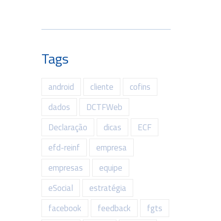
Tags
android
cliente
cofins
dados
DCTFWeb
Declaração
dicas
ECF
efd-reinf
empresa
empresas
equipe
eSocial
estratégia
facebook
feedback
fgts