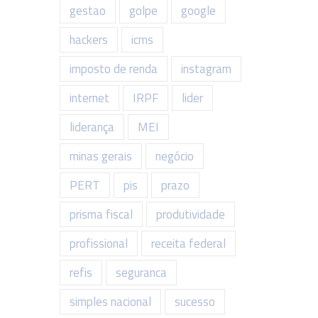
gestao
golpe
google
hackers
icms
imposto de renda
instagram
internet
IRPF
lider
liderança
MEI
minas gerais
negócio
PERT
pis
prazo
prisma fiscal
produtividade
profissional
receita federal
refis
seguranca
simples nacional
sucesso