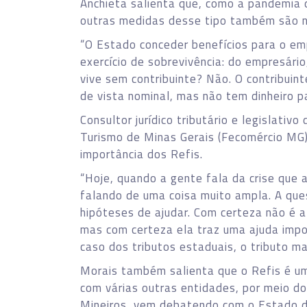
Anchieta salienta que, como a pandemia 
outras medidas desse tipo também são n
“O Estado conceder benefícios para o emp
exercício de sobrevivência: do empresári
vive sem contribuinte? Não. O contribuin
de vista nominal, mas não tem dinheiro p
Consultor jurídico tributário e legislati
Turismo de Minas Gerais (Fecomércio MG
importância dos Refis.
“Hoje, quando a gente fala da crise que
falando de uma coisa muito ampla. A qu
hipóteses de ajudar. Com certeza não é a
mas com certeza ela traz uma ajuda impo
caso dos tributos estaduais, o tributo mai
Morais também salienta que o Refis é u
com várias outras entidades, por meio d
Mineiros, vem debatendo com o Estado de