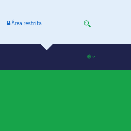
Área restrita
🌐