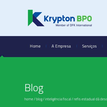
Home
A Empresa
Serviços
Blog
home
/
blog
/
inteligência fiscal
/
refis estadual dá des