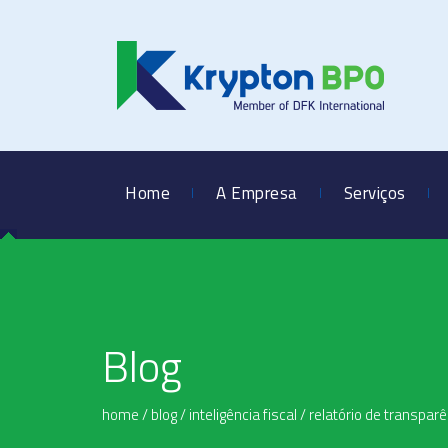
Home
A Empresa
Serviços
Blog
home
/
blog
/
inteligência fiscal
/
relatório de transpar