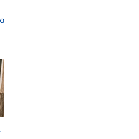
5
to
a