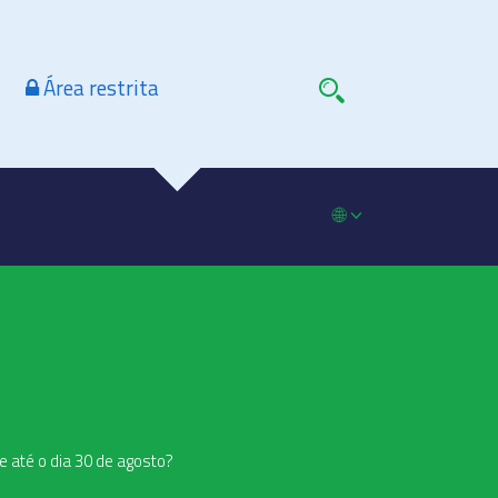
Área restrita
🌐
e até o dia 30 de agosto?