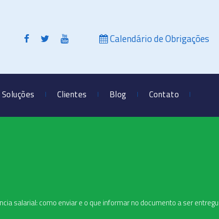
Calendário de Obrigações
Soluções
Clientes
Blog
Contato
ência salarial: como enviar e o que informar no documento a ser entregu