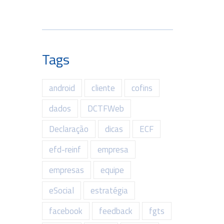
Tags
android
cliente
cofins
dados
DCTFWeb
Declaração
dicas
ECF
efd-reinf
empresa
empresas
equipe
eSocial
estratégia
facebook
feedback
fgts