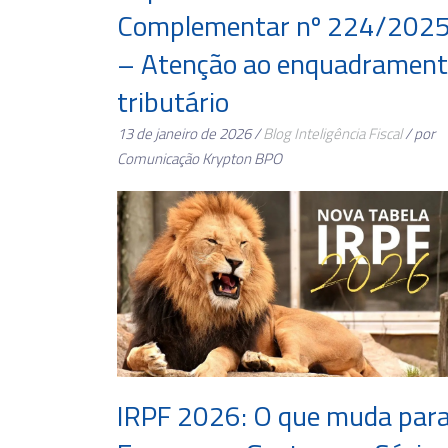
Complementar nº 224/202
– Atenção ao enquadramen
tributário
13 de janeiro de 2026 /
Blog
Inteligência Fiscal
/ por
Comunicação Krypton BPO
IRPF 2026: O que muda par