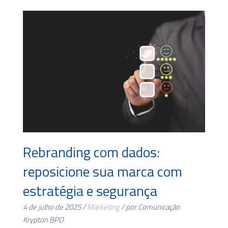
Rebranding com dados:
reposicione sua marca com
estratégia e segurança
4 de julho de 2025 /
Marketing
/ por Comunicação
Krypton BPO