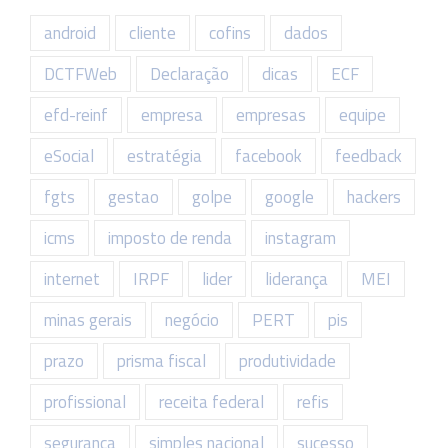
android
cliente
cofins
dados
DCTFWeb
Declaração
dicas
ECF
efd-reinf
empresa
empresas
equipe
eSocial
estratégia
facebook
feedback
fgts
gestao
golpe
google
hackers
icms
imposto de renda
instagram
internet
IRPF
lider
liderança
MEI
minas gerais
negócio
PERT
pis
prazo
prisma fiscal
produtividade
profissional
receita federal
refis
seguranca
simples nacional
sucesso