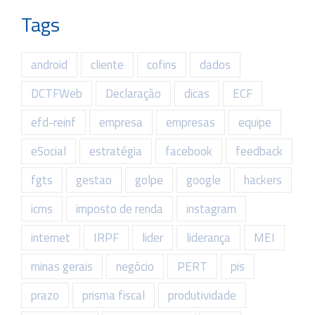
Tags
android
cliente
cofins
dados
DCTFWeb
Declaração
dicas
ECF
efd-reinf
empresa
empresas
equipe
eSocial
estratégia
facebook
feedback
fgts
gestao
golpe
google
hackers
icms
imposto de renda
instagram
internet
IRPF
lider
liderança
MEI
minas gerais
negócio
PERT
pis
prazo
prisma fiscal
produtividade