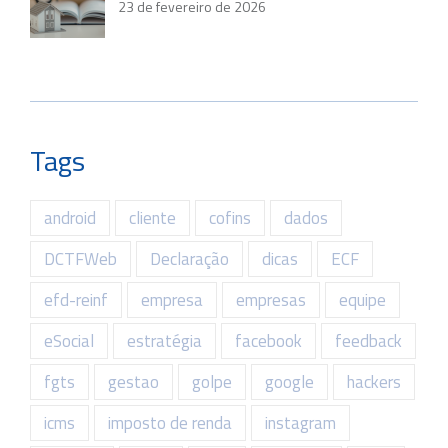
23 de fevereiro de 2026
Tags
android
cliente
cofins
dados
DCTFWeb
Declaração
dicas
ECF
efd-reinf
empresa
empresas
equipe
eSocial
estratégia
facebook
feedback
fgts
gestao
golpe
google
hackers
icms
imposto de renda
instagram