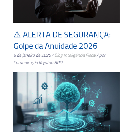
⚠️ ALERTA DE SEGURANÇA:
Golpe da Anuidade 2026
8 de janeiro de 2026 /
Blog
Inteligência Fiscal
/ por
Comunicação Krypton BPO