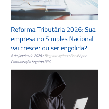
Reforma Tributária 2026: Sua
empresa no Simples Nacional
vai crescer ou ser engolida?
8 de janeiro de 2026 /
Blog
Inteligência Fiscal
/ por
Comunicação Krypton BPO