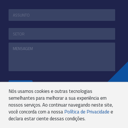
ENVIAR
Nós usamos cookies e outras tecnologias
semelhantes para melhorar a sua experiência em
nossos serviços. Ao continuar navegando neste site,
+55 31 3244-4800
você concorda com a nossa
Política de Privacidade
e
COMUNICACAO@KRYPTONBPO.COM.BR
declara estar ciente dessas condições.
RUA VISCONDE DE TAUNAY, 173 - SÃO LUCAS - BH -