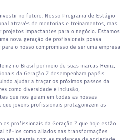
investir no futuro. Nosso Programa de Estágio
onal através de mentorias e treinamentos, mas
r projetos impactantes para o negócio. Estamos
ma nova geração de profissionais possa
uir para o nosso compromisso de ser uma empresa
einz no Brasil por meio de suas marcas Heinz,
ssionais da Geração Z desempenham papéis
luindo ajudar a traçar os próximos passos da
es como diversidade e inclusão,
stes que nos guiam em todas as nossas
a que jovens profissionais protagonizem as
o os profissionais da Geração Z que hoje estão
ial tê-los como aliados nas transformações
ro em sinergia com as mudanças da sociedade.