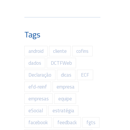
Tags
android
cliente
cofins
dados
DCTFWeb
Declaração
dicas
ECF
efd-reinf
empresa
empresas
equipe
eSocial
estratégia
facebook
feedback
fgts