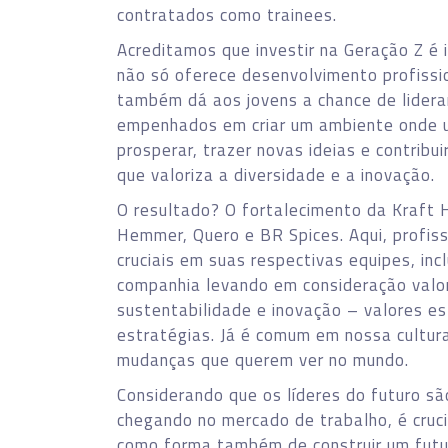
contratados como trainees.
Acreditamos que investir na Geração Z é 
não só oferece desenvolvimento profissi
também dá aos jovens a chance de lidera
empenhados em criar um ambiente onde u
prosperar, trazer novas ideias e contrib
que valoriza a diversidade e a inovação.
O resultado? O fortalecimento da Kraft H
Hemmer, Quero e BR Spices. Aqui, profi
cruciais em suas respectivas equipes, inc
companhia levando em consideração valor
sustentabilidade e inovação – valores e
estratégias. Já é comum em nossa cultur
mudanças que querem ver no mundo.
Considerando que os líderes do futuro sã
chegando no mercado de trabalho, é cruc
como forma também de construir um futu