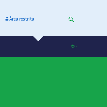
Área restrita
🌐