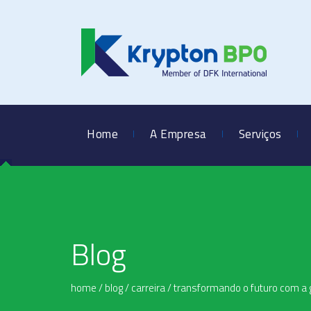
Home
A Empresa
Serviços
Blog
home
/
blog
/
carreira
/
transformando o futuro com a 