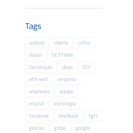
Tags
android
cliente
cofins
dados
DCTFWeb
Declaração
dicas
ECF
efd-reinf
empresa
empresas
equipe
eSocial
estratégia
facebook
feedback
fgts
gestao
golpe
google