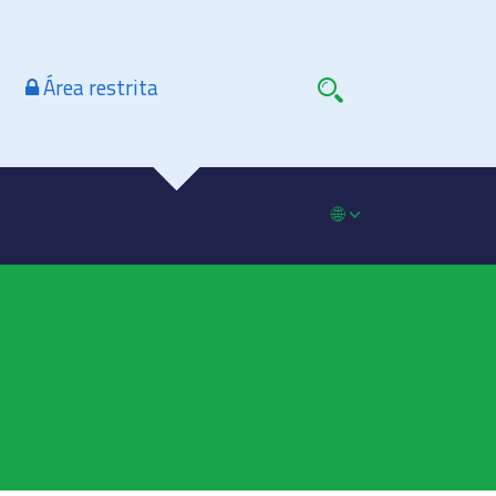
Área restrita
🌐