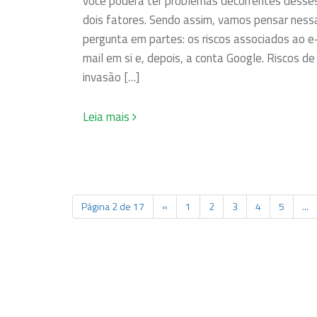
você poderá ter problemas decorrentes desse
dois fatores. Sendo assim, vamos pensar ness
pergunta em partes: os riscos associados ao e
mail em si e, depois, a conta Google. Riscos de
invasão […]
Leia mais
Página 2 de 17
«
1
2
3
4
5
...