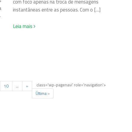
s
com foco apenas na troca de mensagens
a
instantâneas entre as pessoas. Com o […]
-
Leia mais
class='wp-pagenavi' role='navigation'>
10
...
»
Última »