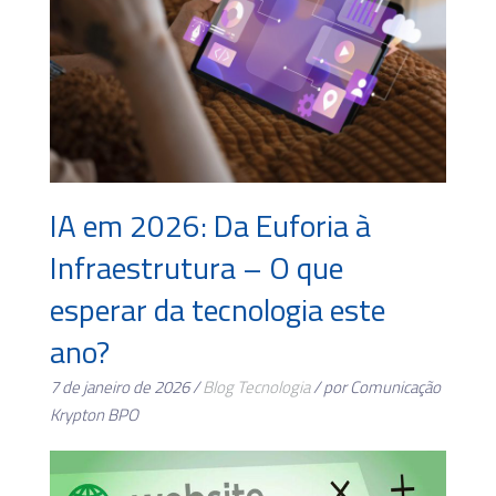
IA em 2026: Da Euforia à
Infraestrutura – O que
esperar da tecnologia este
ano?
7 de janeiro de 2026 /
Blog
Tecnologia
/ por Comunicação
Krypton BPO