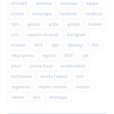
efd-reinf
empresa
empresas
equipe
eSocial
estratégia
facebook
feedback
fgts
gestao
golpe
google
hackers
icms
imposto de renda
instagram
internet
IRPF
lider
liderança
MEI
minas gerais
negócio
PERT
pis
prazo
prisma fiscal
produtividade
profissional
receita federal
refis
seguranca
simples nacional
sucesso
vendas
virus
whatsapp