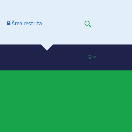
Área restrita
🌐