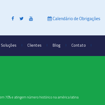
Calendário de Obrigações
Soluções
Clientes
Blog
Contato
cem 70% e atingem número histórico na américa latina