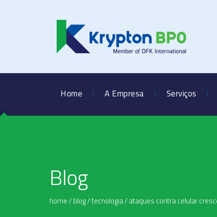
Home
A Empresa
Serviços
Blog
home
/
blog
/
tecnologia
/
ataques contra celular cres