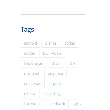
Tags
android
cliente
cofins
dados
DCTFWeb
Declaração
dicas
ECF
efd-reinf
empresa
empresas
equipe
eSocial
estratégia
facebook
feedback
fgts