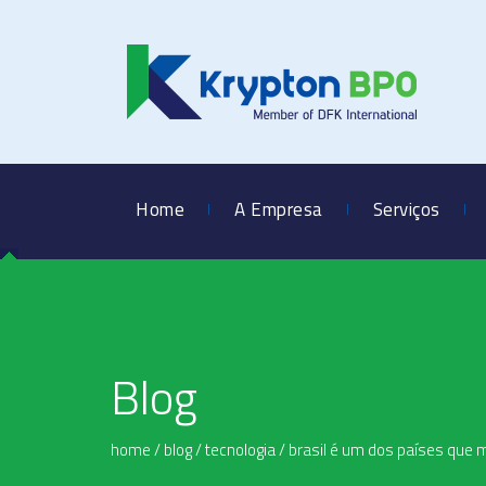
Home
A Empresa
Serviços
Blog
home
/
blog
/
tecnologia
/
brasil é um dos países que m