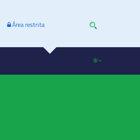
Área restrita
🌐