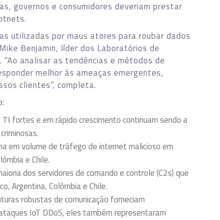
as, governos e consumidores deveriam prestar
otnets.
s utilizadas por maus atores para roubar dados
 Mike Benjamin, líder dos Laboratórios de
 “Ao analisar as tendências e métodos de
responder melhor às ameaças emergentes,
sos clientes”, completa.
o:
e TI fortes e em rápido crescimento continuam sendo a
 criminosas.
tina em volume de tráfego de internet malicioso em
lômbia e Chile.
maioria dos servidores de comando e controle (C2s) que
o, Argentina, Colômbia e Chile.
uturas robustas de comunicação forneciam
a ataques IoT DDoS, eles também representaram