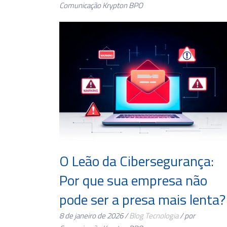
Comunicação Krypton BPO
O Leão da Cibersegurança:
Por que sua empresa não
pode ser a presa mais lenta?
8 de janeiro de 2026 /
Blog
Tecnologia
/ por