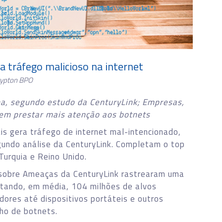
a tráfego malicioso na internet
rypton BPO
na, segundo estudo da CenturyLink; Empresas,
em prestar mais atenção aos botnets
is gera tráfego de internet mal-intencionado,
gundo análise da CenturyLink. Completam o top
Turquia e Reino Unido.
sobre Ameaças da CenturyLink rastrearam uma
ctando, em média, 104 milhões de alvos
ores até dispositivos portáteis e outros
lho de botnets.