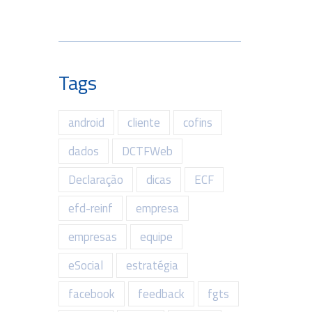
Tags
android
cliente
cofins
dados
DCTFWeb
Declaração
dicas
ECF
efd-reinf
empresa
empresas
equipe
eSocial
estratégia
facebook
feedback
fgts