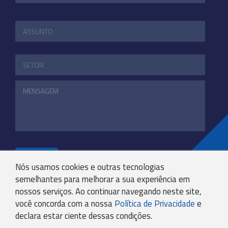
ENVIAR
Nós usamos cookies e outras tecnologias
semelhantes para melhorar a sua experiência em
nossos serviços. Ao continuar navegando neste site,
+55 31 3244-4800
você concorda com a nossa
Política de Privacidade
e
COMUNICACAO@KRYPTONBPO.COM.BR
declara estar ciente dessas condições.
RUA VISCONDE DE TAUNAY, 173 - SÃO LUCAS - BH -