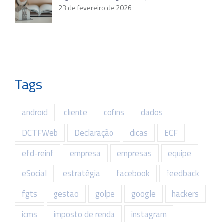
23 de fevereiro de 2026
Tags
android
cliente
cofins
dados
DCTFWeb
Declaração
dicas
ECF
efd-reinf
empresa
empresas
equipe
eSocial
estratégia
facebook
feedback
fgts
gestao
golpe
google
hackers
icms
imposto de renda
instagram