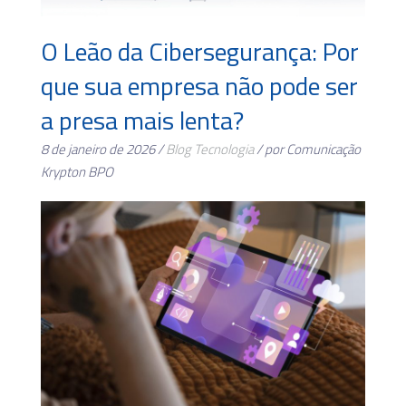
O Leão da Cibersegurança: Por
que sua empresa não pode ser
a presa mais lenta?
8 de janeiro de 2026 /
Blog
Tecnologia
/ por Comunicação
Krypton BPO