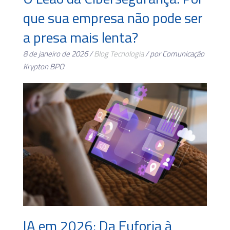
que sua empresa não pode ser
a presa mais lenta?
8 de janeiro de 2026 /
Blog
Tecnologia
/ por Comunicação
Krypton BPO
IA em 2026: Da Euforia à