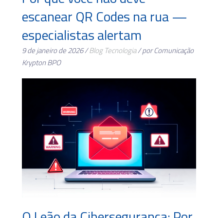
escanear QR Codes na rua —
especialistas alertam
9 de janeiro de 2026 /
Blog
Tecnologia
/ por Comunicação
Krypton BPO
O Leão da Cibersegurança: Por