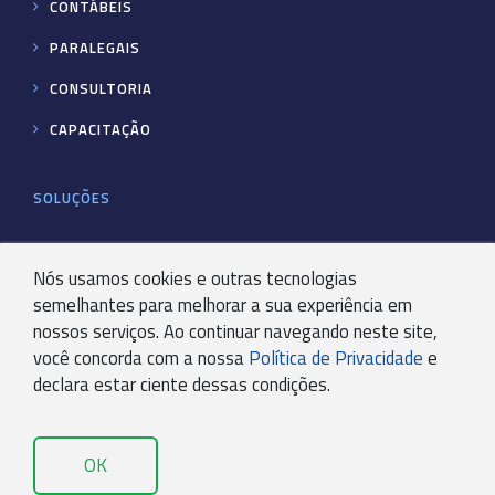
CONTÁBEIS
PARALEGAIS
CONSULTORIA
CAPACITAÇÃO
SOLUÇÕES
CERTIFICAÇÃO DIGITAL
Nós usamos cookies e outras tecnologias
semelhantes para melhorar a sua experiência em
KSISTEMA – ERP
nossos serviços. Ao continuar navegando neste site,
PORTAL DE ASSINATURAS
você concorda com a nossa
Política de Privacidade
e
declara estar ciente dessas condições.
EMISSOR DE NF-E
EMISSOR NOTA FISCAL PRODUTO
OK
EMISSOR NOTA FISCAL IMPORTAÇÃO