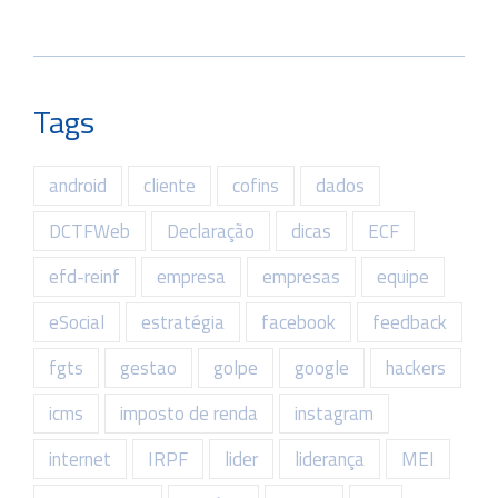
Tags
android
cliente
cofins
dados
DCTFWeb
Declaração
dicas
ECF
efd-reinf
empresa
empresas
equipe
eSocial
estratégia
facebook
feedback
fgts
gestao
golpe
google
hackers
icms
imposto de renda
instagram
internet
IRPF
lider
liderança
MEI