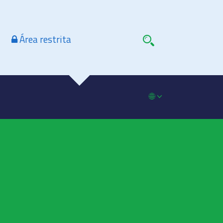
Área restrita
🌐