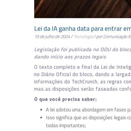
Lei da IA ganha data para entrar em
15 de julho de 2024 /
Tecnologia
/ por Comunicação 
Legislação foi publicada no DOU do bloco
dando início aos prazos legais
O texto completo e final da Lei de Intelig
no Diário Oficial do bloco, dando a larga
informações do TechCrunch, as regras c
mas as disposições serão faseadas confo
O que você precisa saber:
A lei adotou uma abordagem em fases pa
Isso significa que as disposições legais 
todas importantes;