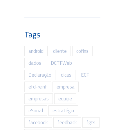
Tags
android
cliente
cofins
dados
DCTFWeb
Declaração
dicas
ECF
efd-reinf
empresa
empresas
equipe
eSocial
estratégia
facebook
feedback
fgts