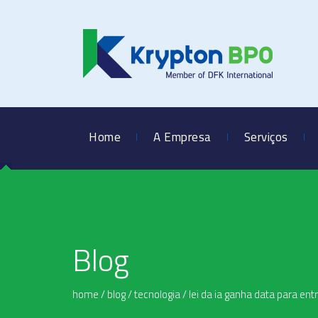
Home
A Empresa
Serviços
Blog
home
/
blog
/
tecnologia
/
lei da ia ganha data para ent