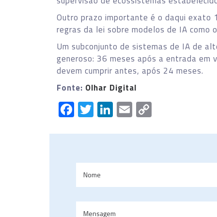
supervisão de ecossistemas estabelecido 
Outro prazo importante é o daqui exato
regras da lei sobre modelos de IA como 
Um subconjunto de sistemas de IA de alt
generoso: 36 meses após a entrada em v
devem cumprir antes, após 24 meses.
Fonte:
Olhar Digital
Facebook
Twitter
LinkedIn
Email
Copy
Link