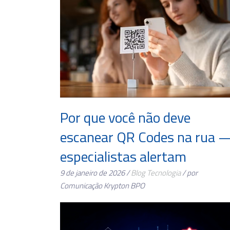
Por que você não deve
escanear QR Codes na rua 
especialistas alertam
9 de janeiro de 2026 /
Blog
Tecnologia
/ por
Comunicação Krypton BPO