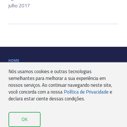
julho 2017
HOME
Nós usamos cookies e outras tecnologias
CALENDÁRIO DE OBRIGAÇÕES
semelhantes para melhorar a sua experiência em
nossos serviços. Ao continuar navegando neste site,
você concorda com a nossa
Política de Privacidade
e
QUEM SOMOS
declara estar ciente dessas condições.
CERTIFICAÇÕES
OK
SERVIÇOS