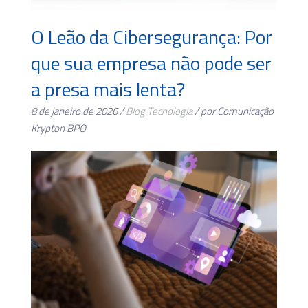
O Leão da Cibersegurança: Por
que sua empresa não pode ser
a presa mais lenta?
8 de janeiro de 2026 /
Blog
Tecnologia
/ por Comunicação
Krypton BPO