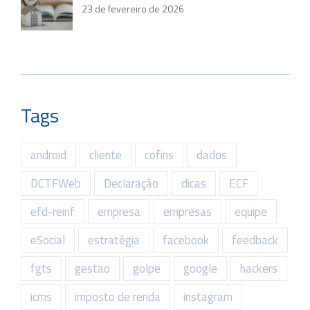
23 de fevereiro de 2026
Tags
android
cliente
cofins
dados
DCTFWeb
Declaração
dicas
ECF
efd-reinf
empresa
empresas
equipe
eSocial
estratégia
facebook
feedback
fgts
gestao
golpe
google
hackers
icms
imposto de renda
instagram