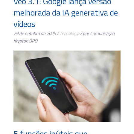
Veo 3.1: Google lança versão
melhorada da IA generativa de
vídeos
29 de outubro de 2025 /
Tecnologia
/ por Comunicação
Krypton BPO
5 funções inúteis que