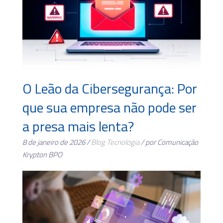
O Leão da Cibersegurança: Por
que sua empresa não pode ser
a presa mais lenta?
8 de janeiro de 2026 /
Blog
Tecnologia
/ por Comunicação
Krypton BPO