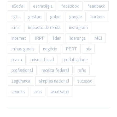
eSocial
estratégia
facebook
feedback
fgts
gestao
golpe
google
hackers
icms
imposto de renda
instagram
internet
IRPF
lider
liderança
MEI
minas gerais
negócio
PERT
pis
prazo
prisma fiscal
produtividade
profissional
receita federal
refis
seguranca
simples nacional
sucesso
vendas
virus
whatsapp