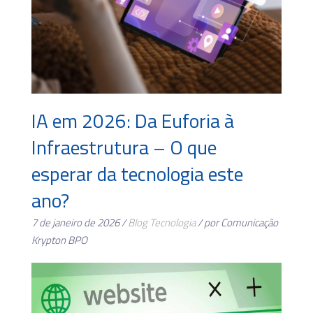
IA em 2026: Da Euforia à
Infraestrutura – O que
esperar da tecnologia este
ano?
7 de janeiro de 2026 /
Blog
Tecnologia
/ por Comunicação
Krypton BPO