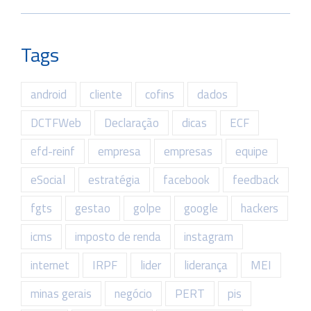
Tags
android
cliente
cofins
dados
DCTFWeb
Declaração
dicas
ECF
efd-reinf
empresa
empresas
equipe
eSocial
estratégia
facebook
feedback
fgts
gestao
golpe
google
hackers
icms
imposto de renda
instagram
internet
IRPF
lider
liderança
MEI
minas gerais
negócio
PERT
pis