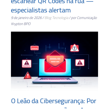
escanear QR Codes na rua —
especialistas alertam
9 de janeiro de 2026 /
Blog
Tecnologia
/ por Comunicação
Krypton BPO
O Leão da Cibersegurança: Por