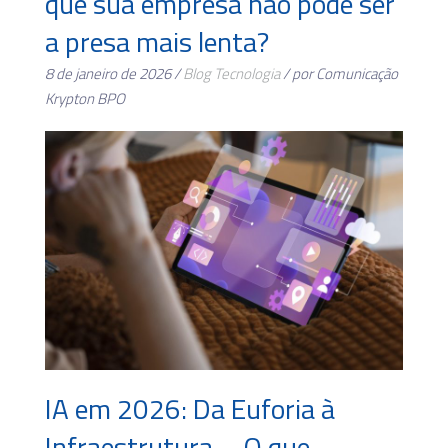
que sua empresa não pode ser
a presa mais lenta?
8 de janeiro de 2026 /
Blog
Tecnologia
/ por Comunicação
Krypton BPO
IA em 2026: Da Euforia à
Infraestrutura – O que